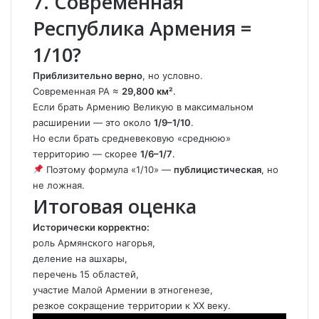
7. Современная
Республика Армения =
1/10?
Приблизительно верно
, но условно.
Современная РА ≈
29,800 км²
.
Если брать Армению Великую в максимальном
расширении — это около
1/9–1/10
.
Но если брать средневековую «среднюю»
территорию — скорее
1/6–1/7
.
Поэтому формула «1/10» —
публицистическая
, но
не ложная.
Итоговая оценка
Исторически корректно:
роль Армянского нагорья,
деление на ашхары,
перечень 15 областей,
участие Малой Армении в этногенезе,
резкое сокращение территории к XX веку.