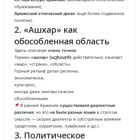
образования),
Армянский этнический ареал
(ещё более подвижное
понятие).
2. «Ашхар» как
обособленная область
Здесь описание
очень точное
.
Термин
«ашхар» (աշխարհ)
действительно означает
«мир», «страна», «область».
Горный рельеф делал регионы:
экономически,
культурно,
иногда даже лингвистически
обособленными.
В ранней Армении
существовали диалектные
различия
, но это
не были разные языки
в строгом
смысле — скорее диалекты и субстратные влияния
(урартские, хурритские, лувийские и др.).
3. Политическое