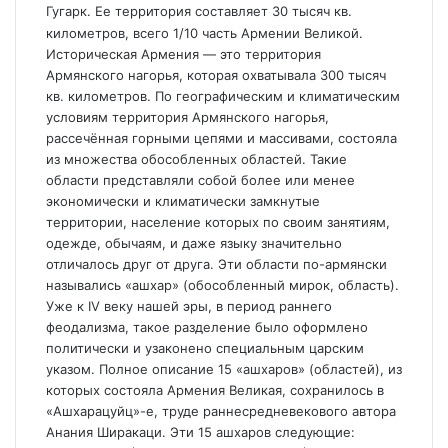
Гугарк. Ее территория составляет 30 тысяч кв.
километров, всего 1/10 часть Армении Великой.
Историческая Армения — это территория
Армянского нагорья, которая охватывала 300 тысяч
кв. километров. По географическим и климатическим
условиям территория Армянского нагорья,
рассечённая горными цепями и массивами, состояла
из множества обособленных областей. Такие
области представляли собой более или менее
экономически и климатически замкнутые
территории, население которых по своим занятиям,
одежде, обычаям, и даже языку значительно
отличалось друг от друга. Эти области по-армянски
назывались «ашхар» (обособленный мирок, область).
Уже к IV веку нашей эры, в период раннего
феодализма, такое разделение было оформлено
политически и узаконено специальным царским
указом. Полное описание 15 «ашхаров» (областей), из
которых состояла Армения Великая, сохранилось в
«Ашхарацуйц»-е, труде раннесредневекового автора
Анания Ширакаци. Эти 15 ашхаров следующие: