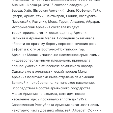
Анания Ширакаци. Эти 15 ашхаров следующие:
Бардзр Хайк (Высокая Армения), Цопк (Софена), Тайк,
Гугарк, Арцах, Утик, Пайтакаран, Сюник, Васпуракан,
Парскахайк, Рштуник, Мокк, Тарон, Алдзник, Айрарат.
Историческая Армения состояла из двух
территориально-этнических единиц: Армения
Великая и Армения Малая. Последняя охватывала
области по правому берегу верхнего течения реки
Евфрат и к югу от Восточно-Понтийских гор.
Армения Малая, изначально населенная армянскими
индоевропеоязычными племенами, принимала
полное участие в этногенезе армянского народа.
Однако уже в эллинистический период Малая
Армения политически была отделена от Армении
Великой и приобрела полиэтническое население.
Впоследствии в состав армянского государства
Малая Армения не входила, хотя армянское
население здесь проживало вплоть до 1915 г.
Современная Республика Армения охватывает лишь
некоторую часть древних областей: Айрарат, Сюник и