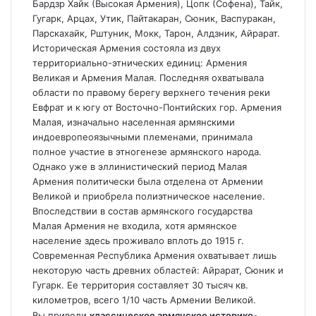
Бардзр Хайк (Высокая Армения), Цопк (Софена), Тайк,
Гугарк, Арцах, Утик, Пайтакаран, Сюник, Васпуракан,
Парскахайк, Рштуник, Мокк, Тарон, Алдзник, Айрарат.
Историческая Армения состояла из двух
территориально-этнических единиц: Армения
Великая и Армения Малая. Последняя охватывала
области по правому берегу верхнего течения реки
Евфрат и к югу от Восточно-Понтийских гор. Армения
Малая, изначально населенная армянскими
индоевропеоязычными племенами, принимала
полное участие в этногенезе армянского народа.
Однако уже в эллинистический период Малая
Армения политически была отделена от Армении
Великой и приобрела полиэтническое население.
Впоследствии в состав армянского государства
Малая Армения не входила, хотя армянское
население здесь проживало вплоть до 1915 г.
Современная Республика Армения охватывает лишь
некоторую часть древних областей: Айрарат, Сюник и
Гугарк. Ее территория составляет 30 тысяч кв.
километров, всего 1/10 часть Армении Великой.
Вы привели
классическое армянское историко-