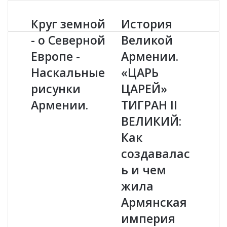
Круг земной
История
К
И
р
с
- о Северной
Великой
у
т
Европе -
Армении.
г
о
з
р
Наскальные
«ЦАРЬ
е
и
м
рисунки
я
ЦАРЕЙ»
н
В
Армении.
ТИГРАН II
о
е
й
л
ВЕЛИКИЙ:
-
и
Как
о
к
С
о
создавалас
е
й
ь и чем
в
А
е
р
жила
р
м
Армянская
н
е
о
н
империя
й
и