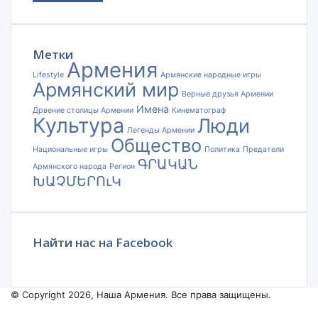
адрес
электронной
почты
Метки
Армения
Lifestyle
Армянские народные игры
Армянский мир
Верные друзья Армении
Имена
Дрвение столицы Армении
Кинематограф
Культура
Люди
Легенды Армении
Общество
Национальные игры
Политика
Предатели
ԳՐԱԿԱՆ
Армянского народа
Регион
ԽԱՉՄԵՐՈւԿ
Найти нас на Facebook
© Copyright 2026, Наша Армения. Все права защищены.
Facebook