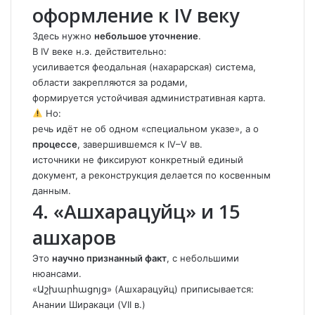
оформление к IV веку
Здесь нужно
небольшое уточнение
.
В IV веке н.э. действительно:
усиливается феодальная (нахарарская) система,
области закрепляются за родами,
формируется устойчивая административная карта.
Но:
речь идёт не об одном «специальном указе», а о
процессе
, завершившемся к IV–V вв.
источники не фиксируют конкретный единый
документ, а реконструкция делается по косвенным
данным.
4. «Ашхарацуйц» и 15
ашхаров
Это
научно признанный факт
, с небольшими
нюансами.
«Աշխարհացոյց» (Ашхарацуйц) приписывается:
Анании Ширакаци (VII в.)