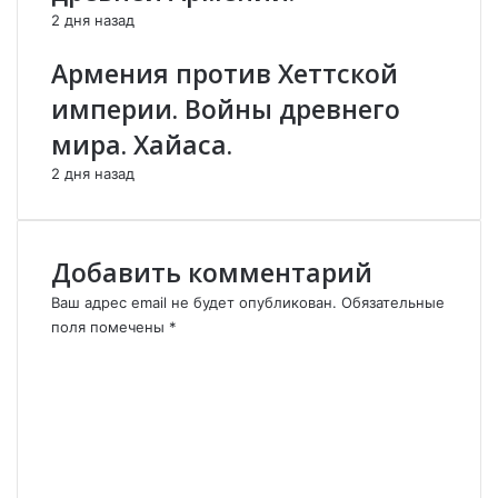
н
В
2 дня назад
к
Е
и
Л
Армения против Хеттской
А
И
империи. Войны древнего
р
К
м
И
мира. Хайаса.
е
Й
н
:
2 дня назад
и
К
и
а
.
к
Добавить комментарий
с
о
Ваш адрес email не будет опубликован.
Обязательные
з
поля помечены
*
д
К
а
о
в
м
а
м
л
е
а
н
с
ь