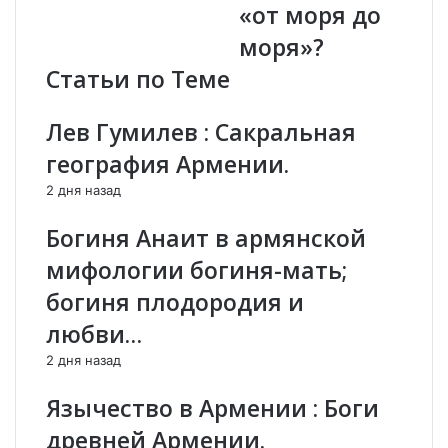
«от моря до
Е
и
в
.
моря»?
р
«
Статьи по Теме
о
Ц
п
А
е
Р
Лев Гумилев : Сакральная
-
Ь
география Армении.
Н
Ц
а
А
2 дня назад
с
Р
к
Е
Богиня Анаит в армянской
а
Й
мифологии богиня-мать;
л
»
ь
Т
богиня плодородия и
н
И
любви…
ы
Г
е
Р
2 дня назад
р
А
и
Н
Язычество в Армении : Боги
с
I
древней Армении.
у
I