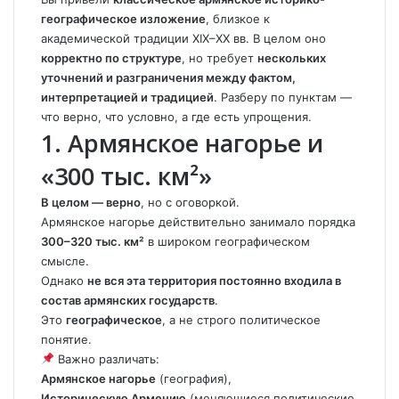
географическое изложение
, близкое к
академической традиции XIX–XX вв. В целом оно
корректно по структуре
, но требует
нескольких
уточнений и разграничения между фактом,
интерпретацией и традицией
. Разберу по пунктам —
что верно, что условно, а где есть упрощения.
1. Армянское нагорье и
«300 тыс. км²»
В целом — верно
, но с оговоркой.
Армянское нагорье действительно занимало порядка
300–320 тыс. км²
в широком географическом
смысле.
Однако
не вся эта территория постоянно входила в
состав армянских государств
.
Это
географическое
, а не строго политическое
понятие.
Важно различать:
Армянское нагорье
(география),
Историческую Армению
(меняющиеся политические