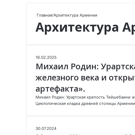
Главная
/
Архитектура Армении
Архитектура 
М
16.02.2025
Михаил Родин: Урартск
и
х
железного века и откры
а
и
артефакта».
л
Р
Михаил Родин: Урартская крепость Тейшебаини ж
о
Циклопическая кладка древней столицы Армении
д
и
н
:
М
30.07.2024
У
и