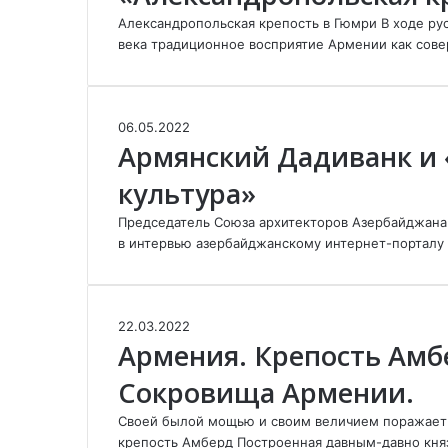
л
б
н
ы
а
Александропольская крепость в Гюмри В ходе рус
а
и
р
й
века традиционное восприятие Армении как сов
и
я
и
М
н
-
С
и
и
Г
в
х
ж
ю
е
А
06.05.2022
а
е
м
г
Армянский Дадиванк и 
р
й
л
р
(
м
л
е
и
1
культура»
я
о
з
:
3
н
в
н
ч
Председатель Союза архитекторов Азербайджана 
в
с
и
о
е
в интервью азербайджанскому интернет-порталу «
е
к
ч
г
р
к
и
/
о
н
)
й
П
в
а
К
Д
о
е
А
22.03.2022
я
а
а
с
к
Армения. Крепость Амб
р
к
п
д
т
а
м
р
т
и
р
Сокровища Армении.
и
е
е
а
в
а
о
н
п
в
а
Своей былой мощью и своим величием поражает 
н
т
и
о
а
н
крепость Амберд Построенная давным-давно кн
и