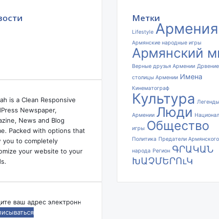
вости
Метки
Армения
Lifestyle
Армянские народные игры
Армянский м
Верные друзья Армении
Дрвение
Имена
столицы Армении
Кинематограф
Культура
ah is a Clean Responsive
Легенд
Люди
Press Newspaper,
Армении
Национа
zine, News and Blog
Общество
игры
e. Packed with options that
Политика
Предатели Армянского
w you to completely
ԳՐԱԿԱՆ
omize your website to your
народа
Регион
ԽԱՉՄԵՐՈւԿ
s.
дите