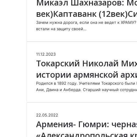
Микаэл Шахназаров: Мо
р
к
век)Каптаванк (12век)С
а
а
р
э
Зачем нужна дорога, если она не ведет к ХРАМУ?
т
л
встали на защиту своей…
с
Ш
к
а
а
х
я
н
Т
11.12.2023
к
а
Токарский Николай Ми
о
р
з
к
е
а
истории армянской арх
а
п
р
р
о
о
Родился в 1892 году. Учителями Токарского были
с
с
в
Ани, Двина и Анберда. Старший научный сотруд
к
т
:
и
ь
М
й
Т
о
Н
е
А
22.05.2022
н
и
й
Армения- Гюмри: черна
р
а
к
ш
м
с
о
«Александропольская к
е
е
т