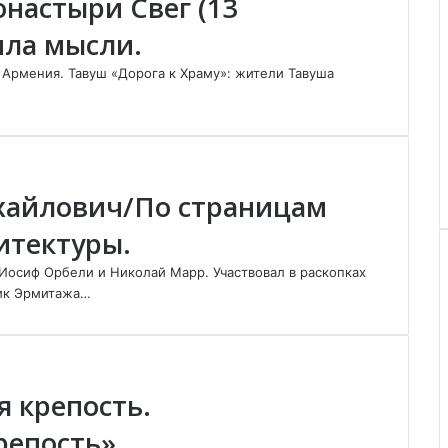
настыри Свег (13
ила мысли.
 Армения. Тавуш «Дорога к Храму»: жители Тавуша
хайлович/По страницам
итектуры.
 Иосиф Орбели и Николай Марр. Участвовал в раскопках
ник Эрмитажа…
я крепость.
репость»