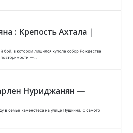
а : Kрепость Ахталa |
ий бой, в котором лишился купола собор Рождества
неповторимости —…
Карлен Нуриджанян —
у в семье каменотеса на улице Пушкина. С самого