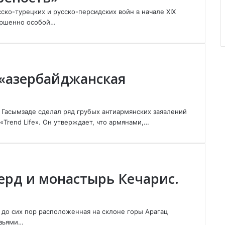
ско-турецких и русско-персидских войн в начале XIX
ершенно особой…
«азербайджанская
Гасымзаде сделал ряд грубых антиармянских заявлений
Trend Life». Он утверждает, что армянами,…
ерд и монастырь Кечарис.
до сих пор расположенная на склоне горы Арагац
язьями…