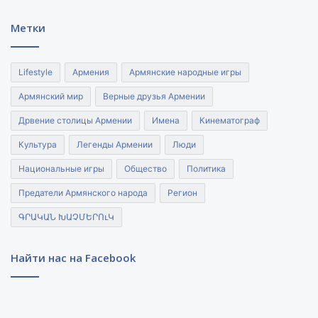
почты
Метки
Lifestyle
Армения
Армянские народные игры
Армянский мир
Верные друзья Армении
Дрвение столицы Армении
Имена
Кинематограф
Культура
Легенды Армении
Люди
Национальные игры
Общество
Политика
Предатели Армянского народа
Регион
ԳՐԱԿԱՆ ԽԱՉՄԵՐՈւԿ
Найти нас на Facebook