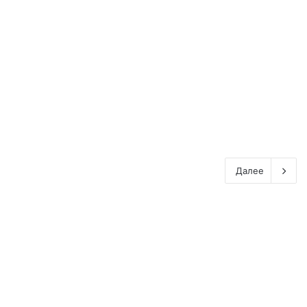
о
в
р
а
о
н
д
-
01.02.2024
а
Б
Армянский Багаван
Е
а
р
-Бакуракерт.
к
е
у
в
р
а
а
н
к
.
е
Далее
р
т
.