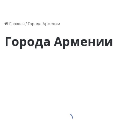
Главная
/
Города Армении
Города Армении
Д
р
е
в
н
и
й
г
25.06.2026
о
Древний город Ани:
р
о
армянский берег
д