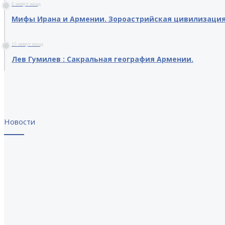
6 минут назад
Мифы Ирана и Армении. Зороастрийская цивилизаци
15 минут назад
Лев Гумилев : Сакральная география Армении.
Новости