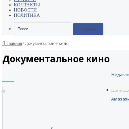
КОНТАКТЫ
НОВОСТИ
ПОЛИТИКА
Поиск
Главная
/
Документальное кино
Документальное кино
Недавн
Музей Фрунзика
Древняя страна армян —
Мкртчяна- Армения.
Арманум: Хетты Соседи
древних армян Хайасы,
11 секунд наза
Арматтаны, Арманум.
Амазахи