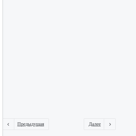
воевавшего за
Болгарию:
Скиталец.
Документальный
фильм. Болгария,
2020 год.
19.12.2021
Армения против
Ассирии.
Документальны
фильм.
Предыдущая
Далее