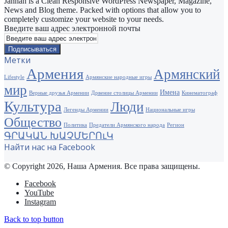
Jannah is a Clean Responsive WordPress Newspaper, Magazine,
News and Blog theme. Packed with options that allow you to
completely customize your website to your needs.
Введите ваш адрес электронной почты
Метки
Армения
Армянский
Lifestyle
Армянские народные игры
мир
Имена
Верные друзья Армении
Дрвение столицы Армении
Кинематограф
Культура
Люди
Легенды Армении
Национальные игры
Общество
Политика
Предатели Армянского народа
Регион
ԳՐԱԿԱՆ ԽԱՉՄԵՐՈւԿ
Найти нас на Facebook
© Copyright 2026, Наша Армения. Все права защищены.
Facebook
YouTube
Instagram
Back to top button