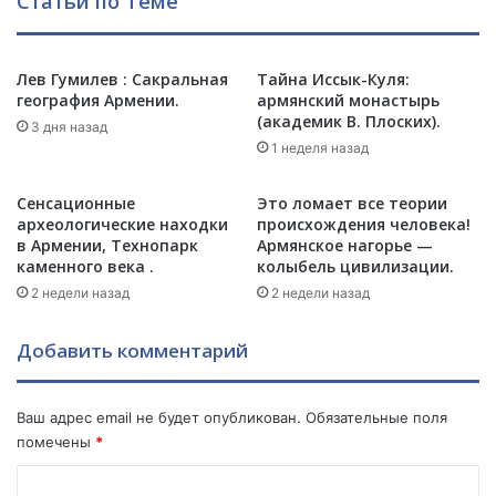
Статьи по Теме
а
Г
е
Лев Гумилев : Сакральная
Тайна Иссык-Куля:
н
география Армении.
армянский монастырь
о
(академик В. Плоских).
ц
3 дня назад
1 неделя назад
и
д
а
Сенсационные
Это ломает все теории
р
археологические находки
происхождения человека!
м
в Армении, Технопарк
Армянское нагорье —
каменного века .
колыбель цивилизации.
я
н
2 недели назад
2 недели назад
Добавить комментарий
Ваш адрес email не будет опубликован.
Обязательные поля
помечены
*
К